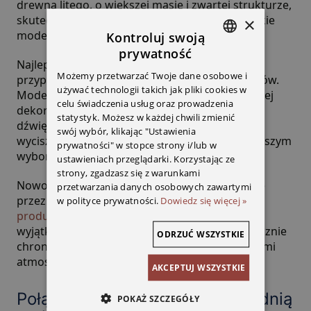
drewna litego, o większej masie i zwartej strukturze,
skuteczniej pochłaniają dźwięki niż cienkie, lekkie
×
modele.
Kontroluj swoją
prywatność
POLISH
Najlepsze efekty akustyczne uzyskuje się w
Możemy przetwarzać Twoje dane osobowe i
przypadku okiennic pełnych, czyli bez prześwitów.
GERMAN
używać technologii takich jak pliki cookies w
Modele lamelowe lub ażurowe, mimo że bardziej
celu świadczenia usług oraz prowadzenia
dekoracyjne, pozwalają na przenikanie części
ENGLISH
statystyk. Możesz w każdej chwili zmienić
dźwięków. Jeśli więc zależy Ci na maksymalnym
swój wybór, klikając "Ustawienia
FRENCH
wyciszeniu wnętrza, pełne skrzydła będą najlepszym
prywatności" w stopce strony i/lub w
wyborem.
ITALIAN
ustawieniach przeglądarki. Korzystając ze
strony, zgadzasz się z warunkami
Nowoczesne technologie produkcji, stosowane
przetwarzania danych osobowych zawartymi
przez firmy takie jak
drzwi i okna drewniane
w polityce prywatności.
Dowiedz się więcej »
producent
, pozwalają tworzyć konstrukcje o
wyjątkowej szczelności i trwałości, które skutecznie
ODRZUĆ WSZYSTKIE
chronią zarówno przed hałasem, jak i warunkami
atmosferycznymi.
AKCEPTUJ WSZYSTKIE
Połączenie okiennic z odpowiednią
POKAŻ SZCZEGÓŁY