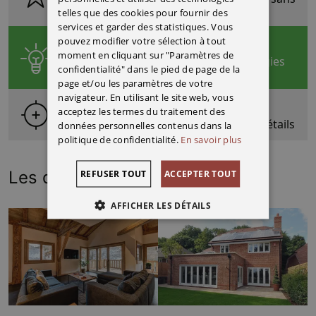
cesse depuis 1999
telles que des cookies pour fournir des
ENGLISH
services et garder des statistiques. Vous
pouvez modifier votre sélection à tout
Innovation
FRENCH
moment en cliquant sur "Paramètres de
Nous utilisons les dernières
technologies
ITALIAN
confidentialité" dans le pied de page de la
disponibles
page et/ou les paramètres de votre
navigateur. En utilisant le site web, vous
Précision
acceptez les termes du traitement des
Nous pouvons recréer
les moindres détails
données personnelles contenus dans la
politique de confidentialité.
En savoir plus
REFUSER TOUT
ACCEPTER TOUT
Les derniers projets
Voir plus
AFFICHER LES DÉTAILS